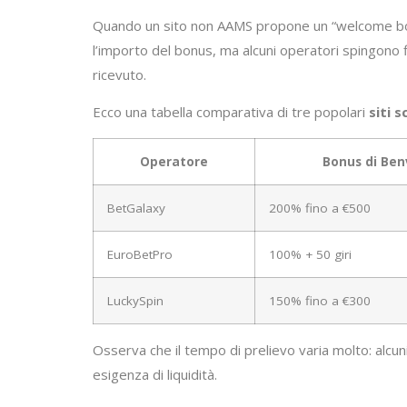
Quando un sito non AAMS propone un “welcome bon
l’importo del bonus, ma alcuni operatori spingono 
ricevuto.
Ecco una tabella comparativa di tre popolari
siti 
Operatore
Bonus di Be
BetGalaxy
200% fino a €500
EuroBetPro
100% + 50 giri
LuckySpin
150% fino a €300
Osserva che il tempo di prelievo varia molto: alcuni
esigenza di liquidità.