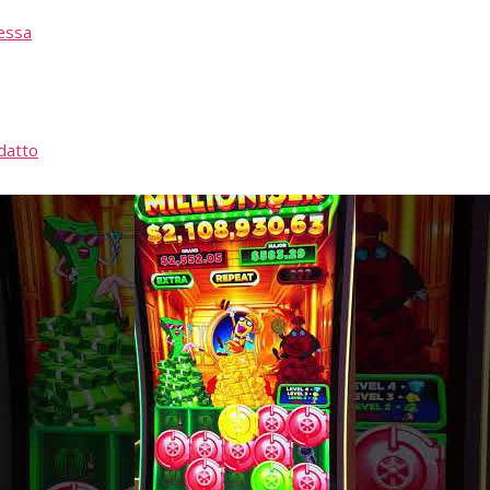
messa
adatto