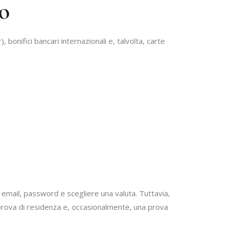
vo
, bonifici bancari internazionali e, talvolta, carte
email, password e scegliere una valuta. Tuttavia,
rova di residenza e, occasionalmente, una prova