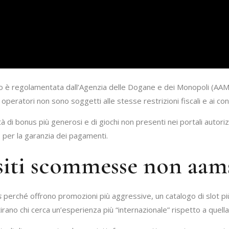
ioco è regolamentata dall’Agenzia delle Dogane e dei Monopoli (AA
ratori non sono soggetti alle stesse restrizioni fiscali e ai control
lità di bonus più generosi e di giochi non presenti nei portali autori
 e per la garanzia dei pagamenti.
 siti scommesse non aam
s
perché offrono promozioni più aggressive, un catalogo di slot pi
irano chi cerca un’esperienza più “internazionale” rispetto a quella 