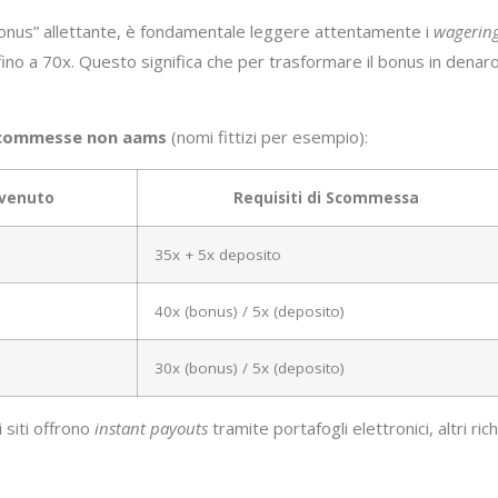
us” allettante, è fondamentale leggere attentamente i
wagerin
fino a 70x. Questo significa che per trasformare il bonus in dena
scommesse non aams
(nomi fittizi per esempio):
nvenuto
Requisiti di Scommessa
35x + 5x deposito
40x (bonus) / 5x (deposito)
30x (bonus) / 5x (deposito)
 siti offrono
instant payouts
tramite portafogli elettronici, altri ric