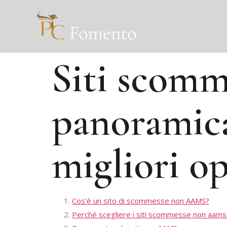
Siti scom
panoramica
migliori o
Cos’è un sito di scommesse non AAMS?
Perché scegliere i siti scommesse non aams