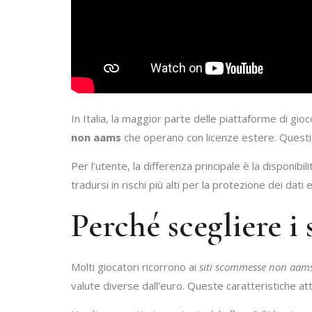
In Italia, la maggior parte delle piattaforme di g
non aams
che operano con licenze estere. Questi ope
Per l’utente, la differenza principale è la disponibi
tradursi in rischi più alti per la protezione dei dati
Perché scegliere i
Molti giocatori ricorrono ai
siti scommesse non aam
valute diverse dall’euro. Queste caratteristiche att