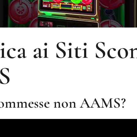
ica ai Siti Sc
S
 scommesse non AAMS?