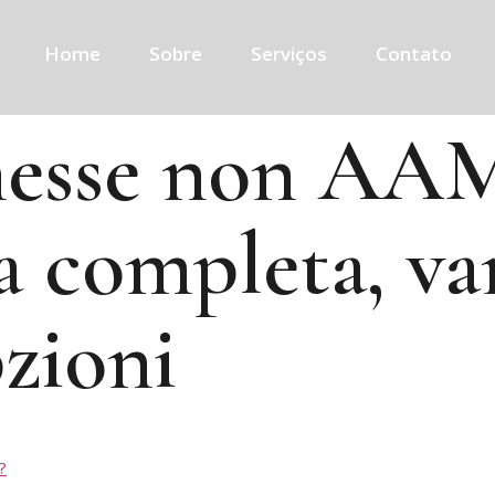
Home
Sobre
Serviços
Contato
messe non AA
 completa, van
pzioni
?