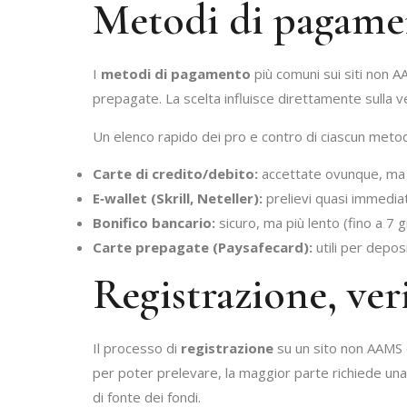
Metodi di pagamen
I
metodi di pagamento
più comuni sui siti non AAM
prepagate. La scelta influisce direttamente sulla v
Un elenco rapido dei pro e contro di ciascun meto
Carte di credito/debito:
accettate ovunque, ma i
E‑wallet (Skrill, Neteller):
prelievi quasi immedia
Bonifico bancario:
sicuro, ma più lento (fino a 7 gi
Carte prepagate (Paysafecard):
utili per deposi
Registrazione, ver
Il processo di
registrazione
su un sito non AAMS è
per poter prelevare, la maggior parte richiede un
di fonte dei fondi.