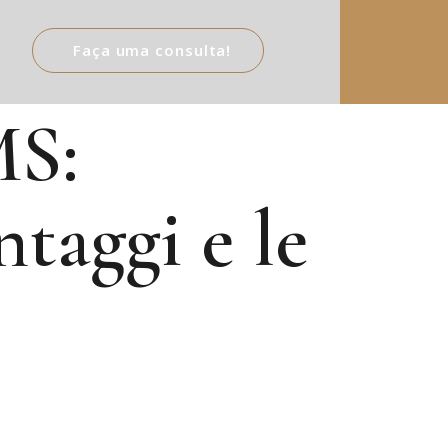
Faça uma consulta!
MS:
taggi e le