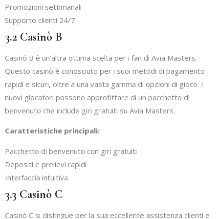
Promozioni settimanali
Supporto clienti 24/7
3.2 Casinò B
Casinò B è un’altra ottima scelta per i fan di Avia Masters.
Questo casinò è conosciuto per i suoi metodi di pagamento
rapidi e sicuri, oltre a una vasta gamma di opzioni di gioco. I
nuovi giocatori possono approfittare di un pacchetto di
benvenuto che include giri gratuiti su Avia Masters.
Caratteristiche principali:
Pacchetto di benvenuto con giri gratuiti
Depositi e prelievi rapidi
Interfaccia intuitiva
3.3 Casinò C
Casinò C si distingue per la sua eccellente assistenza clienti e