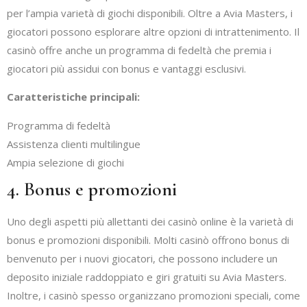
per l’ampia varietà di giochi disponibili. Oltre a Avia Masters, i
giocatori possono esplorare altre opzioni di intrattenimento. Il
casinò offre anche un programma di fedeltà che premia i
giocatori più assidui con bonus e vantaggi esclusivi.
Caratteristiche principali:
Programma di fedeltà
Assistenza clienti multilingue
Ampia selezione di giochi
4. Bonus e promozioni
Uno degli aspetti più allettanti dei casinò online è la varietà di
bonus e promozioni disponibili. Molti casinò offrono bonus di
benvenuto per i nuovi giocatori, che possono includere un
deposito iniziale raddoppiato e giri gratuiti su Avia Masters.
Inoltre, i casinò spesso organizzano promozioni speciali, come