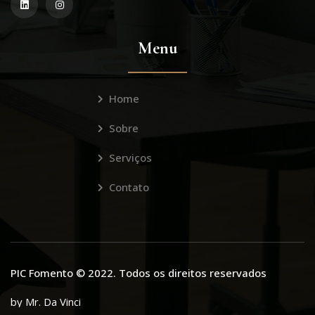
Menu
Home
Sobre
Serviços
Contato
PIC Fomento © 2022. Todos os direitos reservados
by Mr. Da Vinci