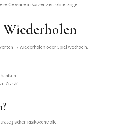
rere Gewinne in kurzer Zeit ohne lange
, Wiederholen
ewerten → wiederholen oder Spiel wechseln.
haniken.
zu Crash).
n?
rategischer Risikokontrolle.