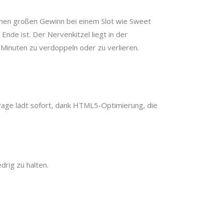
 einen großen Gewinn bei einem Slot wie Sweet
de ist. Der Nervenkitzel liegt in der
 Minuten zu verdoppeln oder zu verlieren.
 Page lädt sofort, dank HTML5-Optimierung, die
drig zu halten.