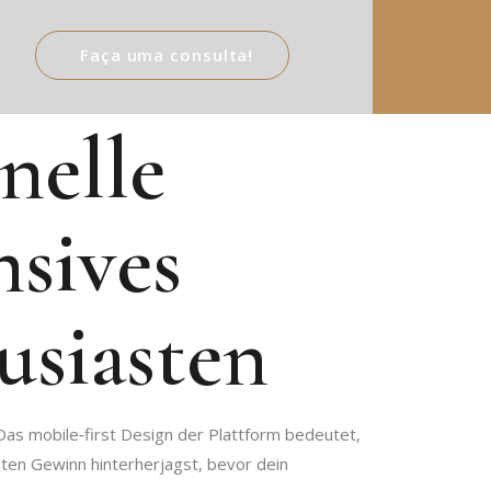
Faça uma consulta!
nelle
sives
usiasten
Das mobile‑first Design der Plattform bedeutet,
en Gewinn hinterherjagst, bevor dein