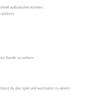
 schnell aufbrauchen können.
 achtest.
ste Runde zu sichern.
.
erlässt du das Spiel und wechselst zu einem