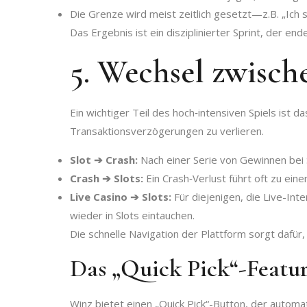
Die Grenze wird meist zeitlich gesetzt—z.B. „Ich 
Das Ergebnis ist ein disziplinierter Sprint, der en
5. Wechsel zwisch
Ein wichtiger Teil des hoch‑intensiven Spiels ist
Transaktionsverzögerungen zu verlieren.
Slot ➔ Crash:
Nach einer Serie von Gewinnen bei S
Crash ➔ Slots:
Ein Crash‑Verlust führt oft zu ein
Live Casino ➔ Slots:
Für diejenigen, die Live-Int
wieder in Slots eintauchen.
Die schnelle Navigation der Plattform sorgt dafü
Das „Quick Pick“-Featu
Winz bietet einen „Quick Pick“-Button, der automa