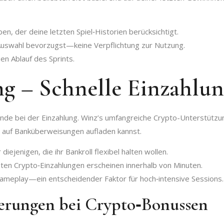
n, der deine letzten Spiel‑Historien berücksichtigt.
 Auswahl bevorzugst—keine Verpflichtung zur Nutzung.
en Ablauf des Sprints.
ng – Schnelle Einzahlung
unde bei der Einzahlung. Winz’s umfangreiche Crypto-Unterstütz
 auf Banküberweisungen aufladen kannst.
diejenigen, die ihr Bankroll flexibel halten wollen.
isten Crypto‑Einzahlungen erscheinen innerhalb von Minuten.
Gameplay—ein entscheidender Faktor für hoch‑intensive Sessions.
erungen bei Crypto‑Bonussen