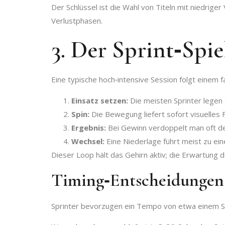
Der Schlüssel ist die Wahl von Titeln mit niedrige
Verlustphasen.
3. Der Sprint‑Spi
Eine typische hoch‑intensive Session folgt einem
Einsatz setzen:
Die meisten Sprinter legen e
Spin:
Die Bewegung liefert sofort visuelles 
Ergebnis:
Bei Gewinn verdoppelt man oft de
Wechsel:
Eine Niederlage führt meist zu ein
Dieser Loop hält das Gehirn aktiv; die Erwartung 
Timing‑Entscheidungen –
Sprinter bevorzugen ein Tempo von etwa einem Spi