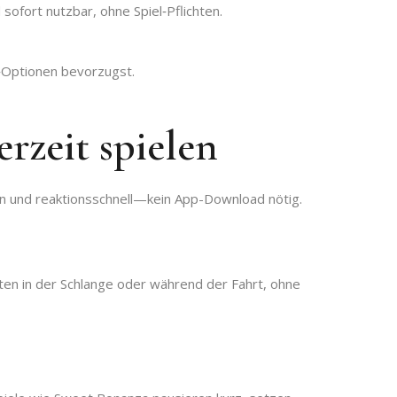
sofort nutzbar, ohne Spiel‑Pflichten.
t‑Optionen bevorzugst.
rzeit spielen
ven und reaktionsschnell—kein App-Download nötig.
ten in der Schlange oder während der Fahrt, ohne