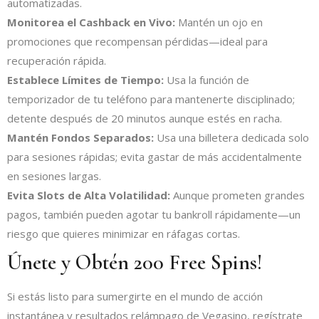
automatizadas.
Monitorea el Cashback en Vivo:
Mantén un ojo en
promociones que recompensan pérdidas—ideal para
recuperación rápida.
Establece Límites de Tiempo:
Usa la función de
temporizador de tu teléfono para mantenerte disciplinado;
detente después de 20 minutos aunque estés en racha.
Mantén Fondos Separados:
Usa una billetera dedicada solo
para sesiones rápidas; evita gastar de más accidentalmente
en sesiones largas.
Evita Slots de Alta Volatilidad:
Aunque prometen grandes
pagos, también pueden agotar tu bankroll rápidamente—un
riesgo que quieres minimizar en ráfagas cortas.
Únete y Obtén 200 Free Spins!
Si estás listo para sumergirte en el mundo de acción
instantánea y resultados relámpago de Vegasino, regístrate