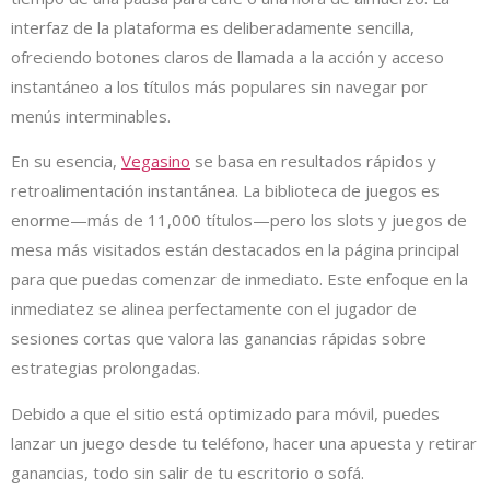
interfaz de la plataforma es deliberadamente sencilla,
ofreciendo botones claros de llamada a la acción y acceso
instantáneo a los títulos más populares sin navegar por
menús interminables.
En su esencia,
Vegasino
se basa en resultados rápidos y
retroalimentación instantánea. La biblioteca de juegos es
enorme—más de 11,000 títulos—pero los slots y juegos de
mesa más visitados están destacados en la página principal
para que puedas comenzar de inmediato. Este enfoque en la
inmediatez se alinea perfectamente con el jugador de
sesiones cortas que valora las ganancias rápidas sobre
estrategias prolongadas.
Debido a que el sitio está optimizado para móvil, puedes
lanzar un juego desde tu teléfono, hacer una apuesta y retirar
ganancias, todo sin salir de tu escritorio o sofá.