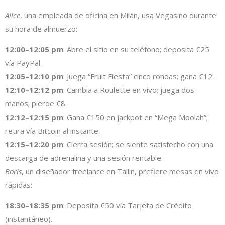
Alice
, una empleada de oficina en Milán, usa Vegasino durante
su hora de almuerzo:
12:00–12:05 pm
: Abre el sitio en su teléfono; deposita €25
vía PayPal.
12:05–12:10 pm
: Juega “Fruit Fiesta” cinco rondas; gana €12.
12:10–12:12 pm
: Cambia a Roulette en vivo; juega dos
manos; pierde €8.
12:12–12:15 pm
: Gana €150 en jackpot en “Mega Moolah”;
retira vía Bitcoin al instante.
12:15–12:20 pm
: Cierra sesión; se siente satisfecho con una
descarga de adrenalina y una sesión rentable.
Boris
, un diseñador freelance en Tallin, prefiere mesas en vivo
rápidas:
18:30–18:35 pm
: Deposita €50 vía Tarjeta de Crédito
(instantáneo).