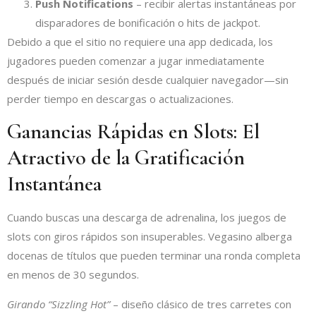
Push Notifications
– recibir alertas instantáneas por
disparadores de bonificación o hits de jackpot.
Debido a que el sitio no requiere una app dedicada, los
jugadores pueden comenzar a jugar inmediatamente
después de iniciar sesión desde cualquier navegador—sin
perder tiempo en descargas o actualizaciones.
Ganancias Rápidas en Slots: El
Atractivo de la Gratificación
Instantánea
Cuando buscas una descarga de adrenalina, los juegos de
slots con giros rápidos son insuperables. Vegasino alberga
docenas de títulos que pueden terminar una ronda completa
en menos de 30 segundos.
Girando “Sizzling Hot”
– diseño clásico de tres carretes con