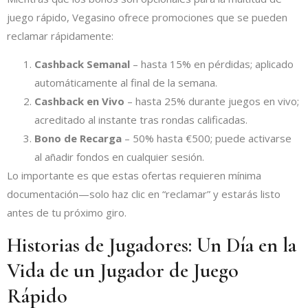
juego rápido, Vegasino ofrece promociones que se pueden
reclamar rápidamente:
Cashback Semanal
– hasta 15% en pérdidas; aplicado
automáticamente al final de la semana.
Cashback en Vivo
– hasta 25% durante juegos en vivo;
acreditado al instante tras rondas calificadas.
Bono de Recarga
– 50% hasta €500; puede activarse
al añadir fondos en cualquier sesión.
Lo importante es que estas ofertas requieren mínima
documentación—solo haz clic en “reclamar” y estarás listo
antes de tu próximo giro.
Historias de Jugadores: Un Día en la
Vida de un Jugador de Juego
Rápido