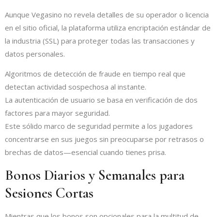
Aunque Vegasino no revela detalles de su operador o licencia
en el sitio oficial, la plataforma utiliza encriptación estándar de
la industria (SSL) para proteger todas las transacciones y
datos personales.
Algoritmos de detección de fraude en tiempo real que
detectan actividad sospechosa al instante.
La autenticación de usuario se basa en verificación de dos
factores para mayor seguridad.
Este sólido marco de seguridad permite a los jugadores
concentrarse en sus juegos sin preocuparse por retrasos o
brechas de datos—esencial cuando tienes prisa.
Bonos Diarios y Semanales para
Sesiones Cortas
Mientras que los bonos son opcionales para la multitud de