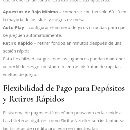
Apuestas de Bajo Mínimo
– comenzar con tan solo €0.10 en
la mayoría de los slots y juegos de mesa.
Auto‑Play
– configurar el número de giros o rondas para que
se jueguen automáticamente.
Retiro Rápido
– retirar fondos en minutos después de una
sesión rápida.
Esta flexibilidad asegura que los jugadores puedan mantener
un perfil de riesgo constante mientras disfrutan de rápidas
vueltas de juego.
Flexibilidad de Pago para Depósitos
y Retiros Rápidos
El sistema de pagos está diseñado pensando en la rapidez.
Las billeteras digitales como Skrill y Neteller son instantáneas;
las tarjetas de crédito procesan en minutos; las