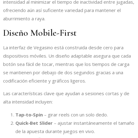
intensidad al minimizar el tiempo de inactividad entre jugadas,
ofreciendo aún así suficiente variedad para mantener el
aburrimiento a raya.
Diseño Mobile-First
La interfaz de Vegasino está construida desde cero para
dispositivos móviles. Un diseño adaptable asegura que cada
botón sea fácil de tocar, mientras que los tiempos de carga
se mantienen por debajo de dos segundos gracias a una
codificación eficiente y gráficos ligeros.
Las características clave que ayudan a sesiones cortas y de
alta intensidad incluyen:
Tap‑to‑Spin
– girar reels con un solo dedo.
Quick‑Bet Slider
– ajustar instantáneamente el tamaño
de la apuesta durante juegos en vivo.