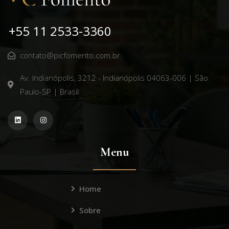
+55 11 2533-3360
contato@picfomento.com.br
Av. Indianópolis, 3212 - Indianópolis 04063-006 | São
Paulo-SP | Brasil
Menu
Home
Sobre