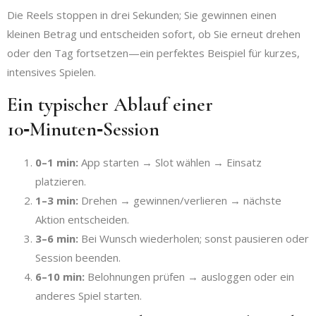
Die Reels stoppen in drei Sekunden; Sie gewinnen einen
kleinen Betrag und entscheiden sofort, ob Sie erneut drehen
oder den Tag fortsetzen—ein perfektes Beispiel für kurzes,
intensives Spielen.
Ein typischer Ablauf einer
10‑Minuten‑Session
0–1 min:
App starten → Slot wählen → Einsatz
platzieren.
1–3 min:
Drehen → gewinnen/verlieren → nächste
Aktion entscheiden.
3–6 min:
Bei Wunsch wiederholen; sonst pausieren oder
Session beenden.
6–10 min:
Belohnungen prüfen → ausloggen oder ein
anderes Spiel starten.