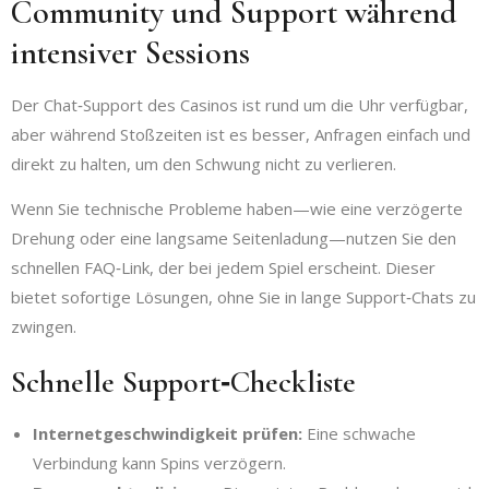
Community und Support während
intensiver Sessions
Der Chat‑Support des Casinos ist rund um die Uhr verfügbar,
aber während Stoßzeiten ist es besser, Anfragen einfach und
direkt zu halten, um den Schwung nicht zu verlieren.
Wenn Sie technische Probleme haben—wie eine verzögerte
Drehung oder eine langsame Seitenladung—nutzen Sie den
schnellen FAQ‑Link, der bei jedem Spiel erscheint. Dieser
bietet sofortige Lösungen, ohne Sie in lange Support‑Chats zu
zwingen.
Schnelle Support‑Checkliste
Internetgeschwindigkeit prüfen:
Eine schwache
Verbindung kann Spins verzögern.