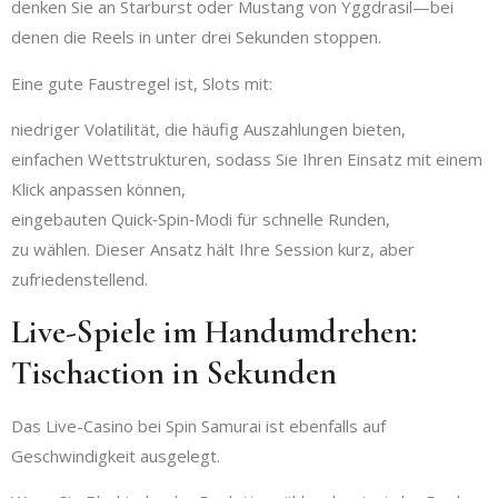
denken Sie an Starburst oder Mustang von Yggdrasil—bei
denen die Reels in unter drei Sekunden stoppen.
Eine gute Faustregel ist, Slots mit:
niedriger Volatilität, die häufig Auszahlungen bieten,
einfachen Wettstrukturen, sodass Sie Ihren Einsatz mit einem
Klick anpassen können,
eingebauten Quick‑Spin‑Modi für schnelle Runden,
zu wählen. Dieser Ansatz hält Ihre Session kurz, aber
zufriedenstellend.
Live-Spiele im Handumdrehen:
Tischaction in Sekunden
Das Live-Casino bei Spin Samurai ist ebenfalls auf
Geschwindigkeit ausgelegt.