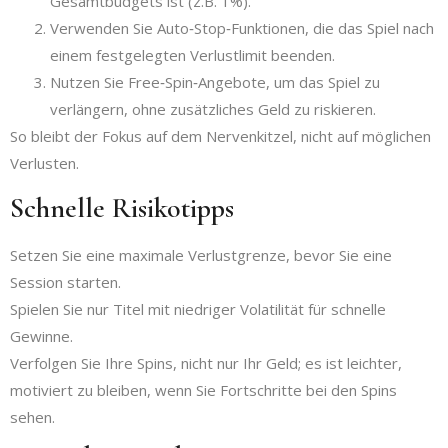
Gesamtbudgets ist (z.B. 1%).
Verwenden Sie Auto‑Stop‑Funktionen, die das Spiel nach
einem festgelegten Verlustlimit beenden.
Nutzen Sie Free‑Spin‑Angebote, um das Spiel zu
verlängern, ohne zusätzliches Geld zu riskieren.
So bleibt der Fokus auf dem Nervenkitzel, nicht auf möglichen
Verlusten.
Schnelle Risikotipps
Setzen Sie eine maximale Verlustgrenze, bevor Sie eine
Session starten.
Spielen Sie nur Titel mit niedriger Volatilität für schnelle
Gewinne.
Verfolgen Sie Ihre Spins, nicht nur Ihr Geld; es ist leichter,
motiviert zu bleiben, wenn Sie Fortschritte bei den Spins
sehen.