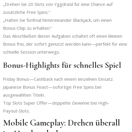
„Drehen Sie 20 Slots von Yggdrasil für eine Chance auf
zusätzliche Free Spins.“
„Halten Sie fünfmal hintereinander Blackjack, um einen
Bonus‑Chip zu erhalten.“
Das Abschließen dieser Aufgaben schaltet oft einen kleinen
Bonus frei, der sofort genutzt werden kann—perfekt für eine
schnelle Session unterwegs.
Bonus-Highlights für schnelles Spiel
Friday Bonus—Cashback nach einem einzelnen Einsatz.
Japanese Bonus Feast—sofortige Free Spins bei
ausgewählten Titeln.
Top Slots Super Offer—doppelte Gewinne bei High-
Payout‑Slots.
Mobile Gameplay: Drehen überall