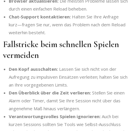
Browser aktualisieren:
Die meisten Probleme lassen sich
durch einen einfachen Reload beheben.
Chat‑Support kontaktieren:
Halten Sie Ihre Anfrage
kurz—fragen Sie nur, wenn das Problem nach dem Reload
weiterhin besteht.
Fallstricke beim schnellen Spielen
vermeiden
Den Kopf ausschalten:
Lassen Sie sich nicht von der
Aufregung zu impulsiven Einsätzen verleiten; halten Sie sich
an Ihre vorgegebenen Limits.
Den Überblick über die Zeit verlieren:
Stellen Sie einen
Alarm oder Timer, damit Sie Ihre Session nicht über das
angenehme Maß hinaus verlängern.
Verantwortungsvolles Spielen ignorieren:
Auch bei
kurzen Sessions sollten Sie Tools wie Selbst‑Ausschluss