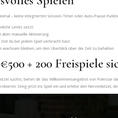
svolles Spielen
nimal – keine integrierten Session‑Timer oder Auto‑Pause‑Funktio
liche Limits setzt.
t aber manuelle Aktivierung.
 Zeit du bei jedem Spiel verbracht hast.
n wachsam bleiben, um den Überblick über die Zeit zu behalten.
€500 + 200 Freispiele si
itzel suchst, bietet dir das Willkommensangebot von Polestar da
obieren. Steig jetzt ins Spiel ein und erlebe den Nervenkitzel, 