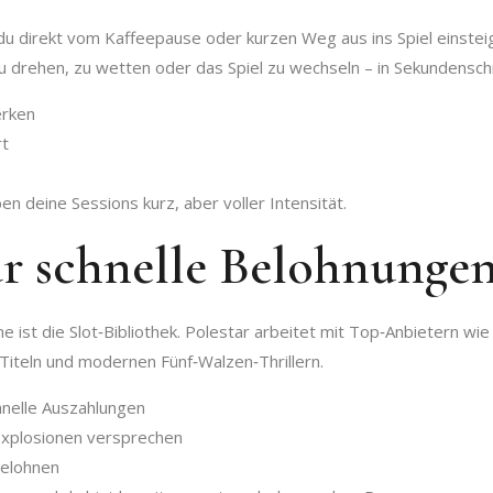
du direkt vom Kaffeepause oder kurzen Weg aus ins Spiel einsteige
u drehen, zu wetten oder das Spiel zu wechseln – in Sekundenschn
erken
rt
en deine Sessions kurz, aber voller Intensität.
ür schnelle Belohnunge
 ist die Slot‑Bibliothek. Polestar arbeitet mit Top‑Anbietern w
Titeln und modernen Fünf‑Walzen‑Thrillern.
chnelle Auszahlungen
e Explosionen versprechen
belohnen