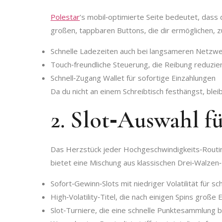
Polestar
’s mobil‑optimierte Seite bedeutet, dass 
großen, tappbaren Buttons, die dir ermöglichen, z
Schnelle Ladezeiten auch bei langsameren Netzw
Touch‑freundliche Steuerung, die Reibung reduzie
Schnell‑Zugang Wallet für sofortige Einzahlungen
Da du nicht an einem Schreibtisch festhängst, bleib
2. Slot‑Auswahl f
Das Herzstück jeder Hochgeschwindigkeits‑Routine
bietet eine Mischung aus klassischen Drei‑Walzen‑
Sofort‑Gewinn‑Slots mit niedriger Volatilität für s
High‑Volatility‑Titel, die nach einigen Spins groß
Slot‑Turniere, die eine schnelle Punktesammlung 