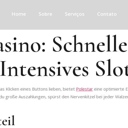
Home
Sobre
Serviços
Contato
asino: Schnel
ntensives Slot
das Klicken eines Buttons lieben, bietet
Polestar
eine optimierte E
t du große Auszahlungen, spürst den Nervenkitzel bei jeder Wal
eil