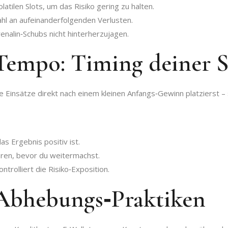
atilen Slots, um das Risiko gering zu halten.
hl an aufeinanderfolgenden Verlusten.
renalin‑Schubs nicht hinterherzujagen.
‑Tempo: Timing deiner 
e Einsätze direkt nach einem kleinen Anfangs‑Gewinn platzierst –
s Ergebnis positiv ist.
hren, bevor du weitermachst.
rolliert die Risiko‑Exposition.
 Abhebungs‑Praktiken