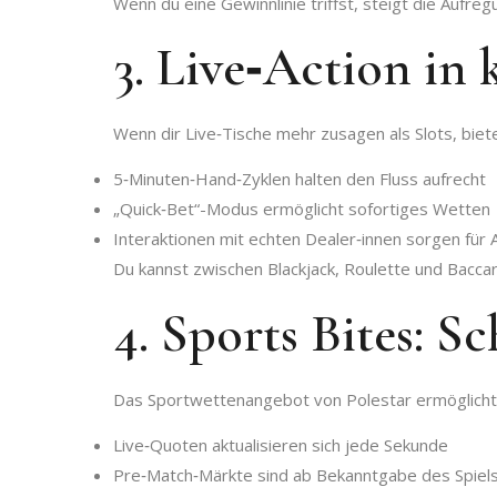
Wenn du eine Gewinnlinie triffst, steigt die Aufre
3. Live‑Action in
Wenn dir Live‑Tische mehr zusagen als Slots, biet
5‑Minuten‑Hand‑Zyklen halten den Fluss aufrecht
„Quick‑Bet“-Modus ermöglicht sofortiges Wetten
Interaktionen mit echten Dealer‑innen sorgen für
Du kannst zwischen Blackjack, Roulette und Bacca
4. Sports Bites: S
Das Sportwettenangebot von Polestar ermöglicht es
Live‑Quoten aktualisieren sich jede Sekunde
Pre‑Match‑Märkte sind ab Bekanntgabe des Spiel