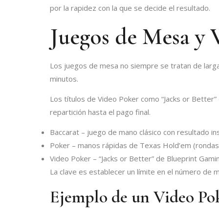
por la rapidez con la que se decide el resultado.
Juegos de Mesa y 
Los juegos de mesa no siempre se tratan de larg
minutos.
Los títulos de Video Poker como “Jacks or Better
repartición hasta el pago final.
Baccarat – juego de mano clásico con resultado i
Poker – manos rápidas de Texas Hold’em (rondas
Video Poker – “Jacks or Better” de Blueprint Gami
La clave es establecer un límite en el número de
Ejemplo de un Video Po