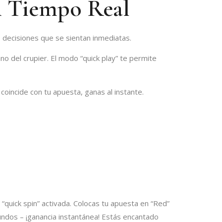
n Tiempo Real
es decisiones que se sientan inmediatas.
 del crupier. El modo “quick play” te permite
 coincide con tu apuesta, ganas al instante.
 “quick spin” activada. Colocas tu apuesta en “Red”
undos – ¡ganancia instantánea! Estás encantado