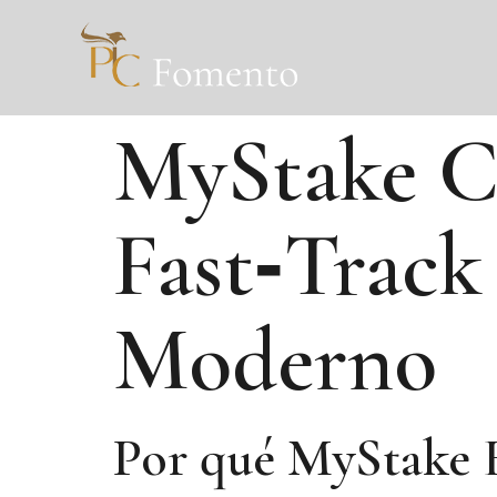
MyStake Ca
Fast‑Track
Moderno
Por qué MyStake E