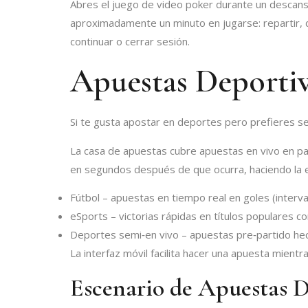
Abres el juego de video poker durante un descans
aproximadamente un minuto en jugarse: repartir, d
continuar o cerrar sesión.
Apuestas Deportiv
Si te gusta apostar en deportes pero prefieres s
La casa de apuestas cubre apuestas en vivo en pa
en segundos después de que ocurra, haciendo la e
Fútbol – apuestas en tiempo real en goles (interv
eSports – victorias rápidas en títulos populares 
Deportes semi‑en vivo – apuestas pre‑partido hec
La interfaz móvil facilita hacer una apuesta mientr
Escenario de Apuestas 