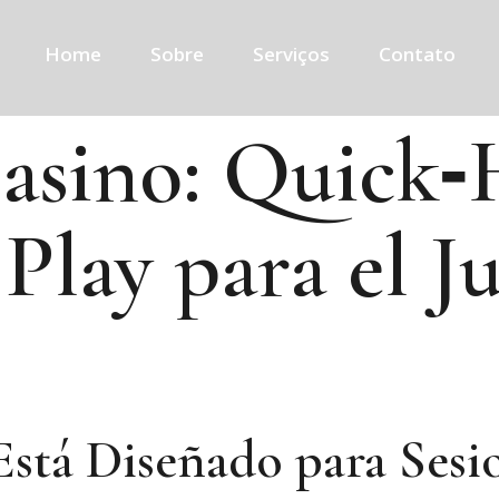
Home
Sobre
Serviços
Contato
sino: Quick‑H
 Play para el J
stá Diseñado para Sesi