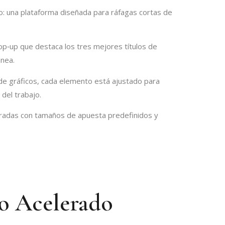
o: una plataforma diseñada para ráfagas cortas de
 pop‑up que destaca los tres mejores títulos de
ánea.
 de gráficos, cada elemento está ajustado para
del trabajo.
uradas con tamaños de apuesta predefinidos y
so Acelerado