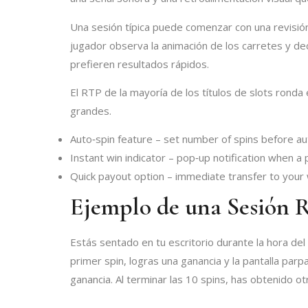
Una sesión típica puede comenzar con una revisión
jugador observa la animación de los carretes y dec
prefieren resultados rápidos.
El RTP de la mayoría de los títulos de slots rond
grandes.
Auto‑spin feature – set number of spins before a
Instant win indicator – pop‑up notification when a
Quick payout option – immediate transfer to your 
Ejemplo de una Sesión 
Estás sentado en tu escritorio durante la hora de
primer spin, logras una ganancia y la pantalla pa
ganancia. Al terminar las 10 spins, has obtenido o