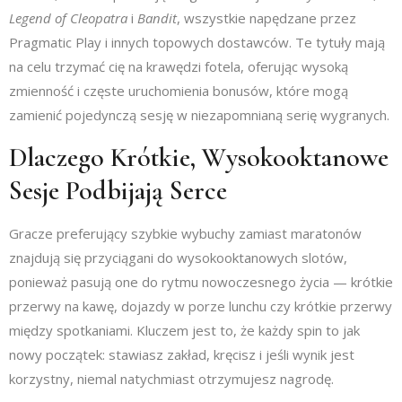
Legend of Cleopatra
i
Bandit
, wszystkie napędzane przez
Pragmatic Play i innych topowych dostawców. Te tytuły mają
na celu trzymać cię na krawędzi fotela, oferując wysoką
zmienność i częste uruchomienia bonusów, które mogą
zamienić pojedynczą sesję w niezapomnianą serię wygranych.
Dlaczego Krótkie, Wysokooktanowe
Sesje Podbijają Serce
Gracze preferujący szybkie wybuchy zamiast maratonów
znajdują się przyciągani do wysokooktanowych slotów,
ponieważ pasują one do rytmu nowoczesnego życia — krótkie
przerwy na kawę, dojazdy w porze lunchu czy krótkie przerwy
między spotkaniami. Kluczem jest to, że każdy spin to jak
nowy początek: stawiasz zakład, kręcisz i jeśli wynik jest
korzystny, niemal natychmiast otrzymujesz nagrodę.