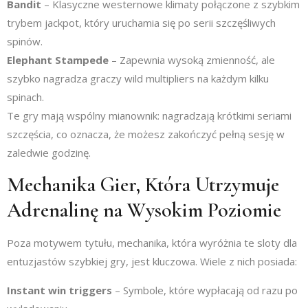
Bandit
– Klasyczne westernowe klimaty połączone z szybkim
trybem jackpot, który uruchamia się po serii szczęśliwych
spinów.
Elephant Stampede
– Zapewnia wysoką zmienność, ale
szybko nagradza graczy wild multipliers na każdym kilku
spinach.
Te gry mają wspólny mianownik: nagradzają krótkimi seriami
szczęścia, co oznacza, że możesz zakończyć pełną sesję w
zaledwie godzinę.
Mechanika Gier, Która Utrzymuje
Adrenalinę na Wysokim Poziomie
Poza motywem tytułu, mechanika, która wyróżnia te sloty dla
entuzjastów szybkiej gry, jest kluczowa. Wiele z nich posiada:
Instant win triggers
– Symbole, które wypłacają od razu po