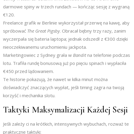
darmowe spiny w trzech rundach — kończąc sesję z wygraną
€120.
Freelance grafik w Berlinie wykorzystał przerwę na kawę, aby
spróbować
The Great Pigsby
. Obracał bębny trzy razy, zanim
wyczerpała się bateria laptopa; jednak odszedł z €300 dzięki
nieoczekiwanemu uruchomieniu jackpota.
Marketingowiec z Sydney grała w
Bandit
na telefonie podczas
lotu. Trafiła rundę bonusową już po pięciu spinach i wypłaciła
€450 przed lądowaniem.
Te historie pokazują, że nawet w kilka minut można
doświadczyć znaczących wypłat, jeśli timing zagra na twoją
korzyść i mechanika slotu.
Taktyki Maksymalizacji Każdej Sesji
Jeśli zależy ci na krótkich, intensywnych wybuchach, rozważ te
praktyczne taktyki: