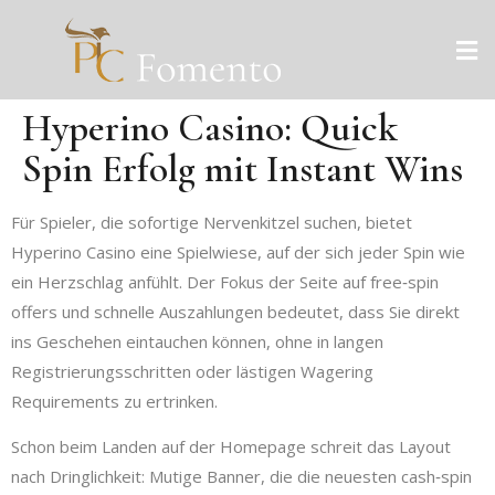
Hyperino Casino: Quick
Spin Erfolg mit Instant Wins
Für Spieler, die sofortige Nervenkitzel suchen, bietet
Hyperino Casino eine Spielwiese, auf der sich jeder Spin wie
ein Herzschlag anfühlt. Der Fokus der Seite auf free‑spin
offers und schnelle Auszahlungen bedeutet, dass Sie direkt
ins Geschehen eintauchen können, ohne in langen
Registrierungsschritten oder lästigen Wagering
Requirements zu ertrinken.
Schon beim Landen auf der Homepage schreit das Layout
nach Dringlichkeit: Mutige Banner, die die neuesten cash‑spin