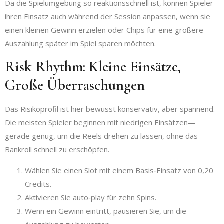
Da die Spielumgebung so reaktionsschnell ist, können Spieler
ihren Einsatz auch während der Session anpassen, wenn sie
einen kleinen Gewinn erzielen oder Chips für eine größere
Auszahlung später im Spiel sparen möchten.
Risk Rhythm: Kleine Einsätze,
Große Überraschungen
Das Risikoprofil ist hier bewusst konservativ, aber spannend.
Die meisten Spieler beginnen mit niedrigen Einsätzen—
gerade genug, um die Reels drehen zu lassen, ohne das
Bankroll schnell zu erschöpfen.
Wählen Sie einen Slot mit einem Basis‑Einsatz von 0,20
Credits.
Aktivieren Sie auto‑play für zehn Spins.
Wenn ein Gewinn eintritt, pausieren Sie, um die