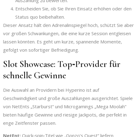
Auszahlung zu bewerten.
Entscheiden Sie, ob Sie Ihren Einsatz erhöhen oder den
Status quo beibehalten.
Dieser Ansatz hält den Adrenalinspiegel hoch, schützt Sie aber
vor großen Schwankungen, die eine kurze Session entgleisen
lassen könnten. Es geht um kurze, spannende Momente,
gefolgt von sofortiger Befriedigung.
Slot Showcase: Top‑Provider für
schnelle Gewinne
Die Auswahl an Providern bei Hyperino ist auf
Geschwindigkeit und große Auszahlungen ausgerichtet. Spiele
von NetEnts „Starburst“ und Microgamings „Mega Moolah“
bieten häufige Gewinne und riesige Jackpots, die perfekt in
enge Zeitfenster passen.
NetEnt:
Quick‑spin‑Titel wie „Gonzo’s Quest“ liefern