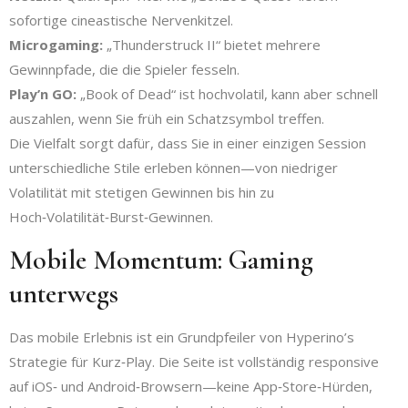
sofortige cineastische Nervenkitzel.
Microgaming:
„Thunderstruck II“ bietet mehrere
Gewinnpfade, die die Spieler fesseln.
Play’n GO:
„Book of Dead“ ist hochvolatil, kann aber schnell
auszahlen, wenn Sie früh ein Schatzsymbol treffen.
Die Vielfalt sorgt dafür, dass Sie in einer einzigen Session
unterschiedliche Stile erleben können—von niedriger
Volatilität mit stetigen Gewinnen bis hin zu
Hoch‑Volatilität‑Burst‑Gewinnen.
Mobile Momentum: Gaming
unterwegs
Das mobile Erlebnis ist ein Grundpfeiler von Hyperino’s
Strategie für Kurz‑Play. Die Seite ist vollständig responsive
auf iOS‑ und Android‑Browsern—keine App‑Store‑Hürden,