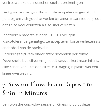
vertrouwen ze op instinct en snelle berekeningen.
De typische inzetgrootte voor deze spelers is gematigd –
genoeg om zich goed te voelen bij winst, maar niet zo groot
dat ze te veel verliezen als ze snel verliezen.
Inzetbereik meestal tussen €1–€10 per spin
Risicotolerantie gematigd; ze accepteren korte verliezen als
onderdeel van de spelcyclus
Beslissingstijd vaak onder twee seconden per ronde
Deze snelle besluitvorming houdt sessies kort maar intens;
elke ronde voelt als een directe uitdaging in plaats van een
lange overweging.
7. Session Flow: From Deposit to
Spin in Minutes
Een typische quick‑play sessie bij Gransino volgt deze