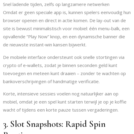
Snel ladende tijden, zelfs op langzamere netwerken
Omdat er geen speciale app is, kunnen spelers eenvoudig hun
browser openen en direct in actie komen. De lay-out van de
site is bewust minimalistisch voor mobiel: één menu-balk, een
opvallende “Play Now” knop, en een dynamische banner die
de nieuwste instant‑win kansen bijwerkt.
De mobiele interface ondersteunt ook snelle stortingen via
crypto of e‑wallets, zodat je binnen seconden geld kunt
toevoegen en meteen kunt draaien – zonder te wachten op
bankoverschrijvingen of handmatige verificatie.
Korte, intensieve sessies voelen nog natuurlijker aan op
mobiel, omdat je een spel kunt starten terwijl je op je koffie
wacht of tijdens een korte pauze tussen vergaderingen.
3. Slot Snapshots: Rapid Spin