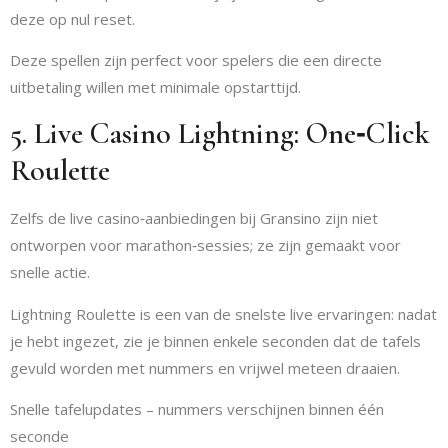
deze op nul reset.
Deze spellen zijn perfect voor spelers die een directe
uitbetaling willen met minimale opstarttijd.
5. Live Casino Lightning: One‑Click
Roulette
Zelfs de live casino‑aanbiedingen bij Gransino zijn niet
ontworpen voor marathon‑sessies; ze zijn gemaakt voor
snelle actie.
Lightning Roulette is een van de snelste live ervaringen: nadat
je hebt ingezet, zie je binnen enkele seconden dat de tafels
gevuld worden met nummers en vrijwel meteen draaien.
Snelle tafelupdates – nummers verschijnen binnen één
seconde