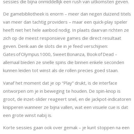
sessies die bijna onmiddellijk een rush van uitkomsten geven.
De gamebibliotheek is enorm – meer dan negen duizend titels
van meer dan tachtig providers – maar een quick‑play speler
heeft niet het hele aanbod nodig. In plaats daarvan richten ze
zich op de meest responsieve games die direct resultaat
geven. Denk aan de slots die in je feed verschijnen:
Gates of Olympus 1000, Sweet Bonanza, Book of Dead –
allemaal bieden ze snelle spins die binnen enkele seconden
kunnen leiden tot winst als de rollen precies goed staan.
Vanaf het moment dat je op “Play” drukt, is de interface
ontworpen om je in beweging te houden. De spin-knop is
groot, de inzet-slider reageert snel, en de jackpot-indicatoren
knipperen wanneer ze bijna vallen, wat een visuele cue is dat
een grote winst nabij is.
Korte sessies gaan ook over gemak – je kunt stoppen na een