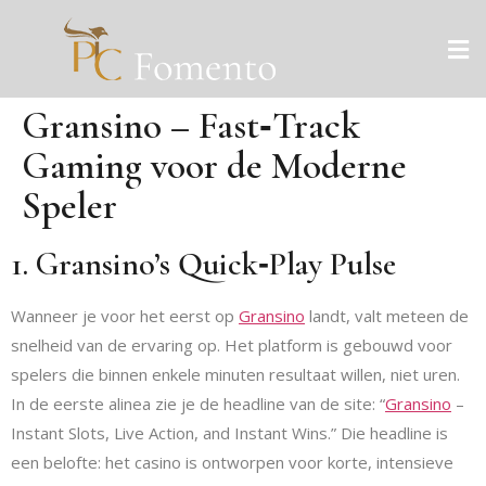
Gransino – Fast‑Track
Gaming voor de Moderne
Speler
1. Gransino’s Quick‑Play Pulse
Wanneer je voor het eerst op
Gransino
landt, valt meteen de
snelheid van de ervaring op. Het platform is gebouwd voor
spelers die binnen enkele minuten resultaat willen, niet uren.
In de eerste alinea zie je de headline van de site: “
Gransino
–
Instant Slots, Live Action, and Instant Wins.” Die headline is
een belofte: het casino is ontworpen voor korte, intensieve