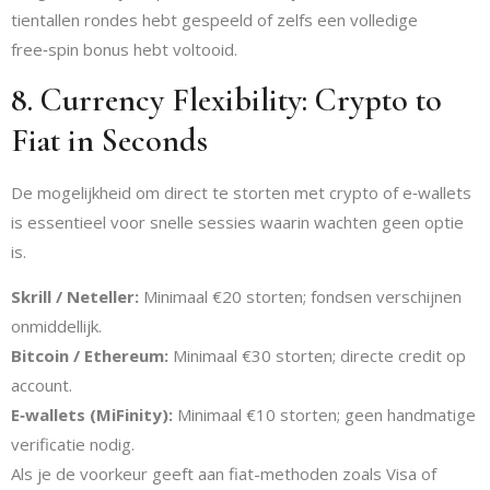
tientallen rondes hebt gespeeld of zelfs een volledige
free‑spin bonus hebt voltooid.
8. Currency Flexibility: Crypto to
Fiat in Seconds
De mogelijkheid om direct te storten met crypto of e‑wallets
is essentieel voor snelle sessies waarin wachten geen optie
is.
Skrill / Neteller:
Minimaal €20 storten; fondsen verschijnen
onmiddellijk.
Bitcoin / Ethereum:
Minimaal €30 storten; directe credit op
account.
E‑wallets (MiFinity):
Minimaal €10 storten; geen handmatige
verificatie nodig.
Als je de voorkeur geeft aan fiat-methoden zoals Visa of