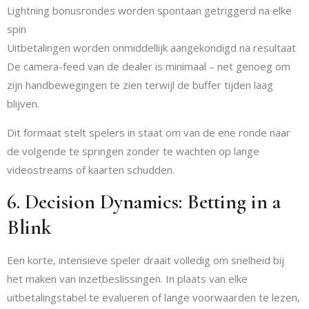
Lightning bonusrondes worden spontaan getriggerd na elke
spin
Uitbetalingen worden onmiddellijk aangekondigd na resultaat
De camera-feed van de dealer is minimaal – net genoeg om
zijn handbewegingen te zien terwijl de buffer tijden laag
blijven.
Dit formaat stelt spelers in staat om van de ene ronde naar
de volgende te springen zonder te wachten op lange
videostreams of kaarten schudden.
6. Decision Dynamics: Betting in a
Blink
Een korte, intensieve speler draait volledig om snelheid bij
het maken van inzetbeslissingen. In plaats van elke
uitbetalingstabel te evalueren of lange voorwaarden te lezen,