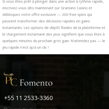
Si vous êtes prêt à plonger dans une action à rythme rapide,
inscrivez-vous dès maintenant sur Gransino Casino et
débloquez votre offre exclusive — 200 free spins qui
peuvent transformer des décisions rapides en gains
instantanés. Les options de dépôt fluides de la plateforme et
le chargement instantané des jeux signifient que vous êtes à
quelques minutes du prochain gros gain. N’attendez pas — le
jeu rapide n’est qu’à un clic !
+55 11 2533-3360