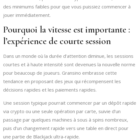
des minimums faibles pour que vous puissiez commencer à
jouer immédiatement.
Pourquoi la vitesse est importante :
l’expérience de courte session
Dans un monde où la durée d’attention diminue, les sessions
courtes et à haute intensité sont devenues la nouvelle norme
pour beaucoup de joueurs. Gransino embrasse cette
tendance en proposant des jeux qui récompensent les
décisions rapides et les paiements rapides.
Une session typique pourrait commencer par un dépôt rapide
via crypto ou une seule opération par carte, suivie d’un
passage par quelques machines à sous à spins nombreux,
puis d’un changement rapide vers une table en direct pour
une partie de Blackjack ultra-rapide.