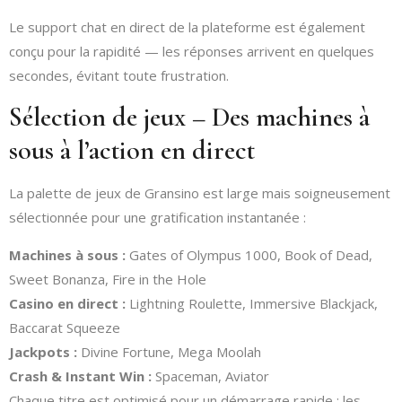
Le support chat en direct de la plateforme est également
conçu pour la rapidité — les réponses arrivent en quelques
secondes, évitant toute frustration.
Sélection de jeux – Des machines à
sous à l’action en direct
La palette de jeux de Gransino est large mais soigneusement
sélectionnée pour une gratification instantanée :
Machines à sous :
Gates of Olympus 1000, Book of Dead,
Sweet Bonanza, Fire in the Hole
Casino en direct :
Lightning Roulette, Immersive Blackjack,
Baccarat Squeeze
Jackpots :
Divine Fortune, Mega Moolah
Crash & Instant Win :
Spaceman, Aviator
Chaque titre est optimisé pour un démarrage rapide ; les