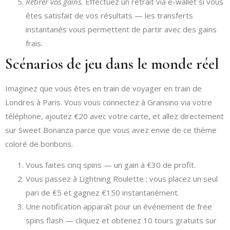
Retirer vos gains.
Effectuez un retrait via e-wallet si vous
êtes satisfait de vos résultats — les transferts
instantanés vous permettent de partir avec des gains
frais.
Scénarios de jeu dans le monde réel
Imaginez que vous êtes en train de voyager en train de
Londres à Paris. Vous vous connectez à Gransino via votre
téléphone, ajoutez €20 avec votre carte, et allez directement
sur Sweet Bonanza parce que vous avez envie de ce thème
coloré de bonbons.
Vous faites cinq spins — un gain à €30 de profit.
Vous passez à Lightning Roulette ; vous placez un seul
pari de €5 et gagnez €150 instantanément.
Une notification apparaît pour un événement de free
spins flash — cliquez et obtenez 10 tours gratuits sur