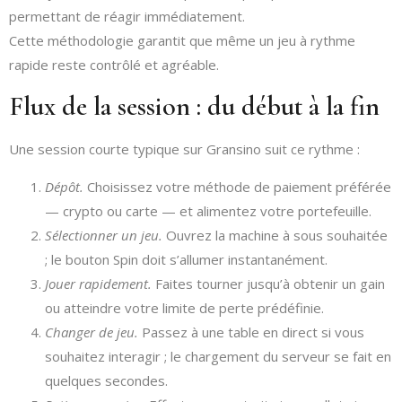
permettant de réagir immédiatement.
Cette méthodologie garantit que même un jeu à rythme
rapide reste contrôlé et agréable.
Flux de la session : du début à la fin
Une session courte typique sur Gransino suit ce rythme :
Dépôt.
Choisissez votre méthode de paiement préférée
— crypto ou carte — et alimentez votre portefeuille.
Sélectionner un jeu.
Ouvrez la machine à sous souhaitée
; le bouton Spin doit s’allumer instantanément.
Jouer rapidement.
Faites tourner jusqu’à obtenir un gain
ou atteindre votre limite de perte prédéfinie.
Changer de jeu.
Passez à une table en direct si vous
souhaitez interagir ; le chargement du serveur se fait en
quelques secondes.