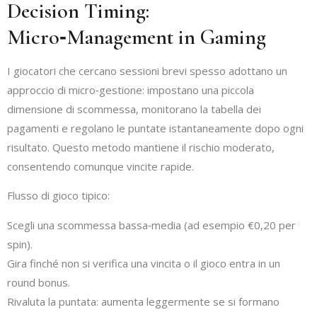
Decision Timing:
Micro‑Management in Gaming
I giocatori che cercano sessioni brevi spesso adottano un
approccio di micro‑gestione: impostano una piccola
dimensione di scommessa, monitorano la tabella dei
pagamenti e regolano le puntate istantaneamente dopo ogni
risultato. Questo metodo mantiene il rischio moderato,
consentendo comunque vincite rapide.
Flusso di gioco tipico:
Scegli una scommessa bassa‑media (ad esempio €0,20 per
spin).
Gira finché non si verifica una vincita o il gioco entra in un
round bonus.
Rivaluta la puntata: aumenta leggermente se si formano