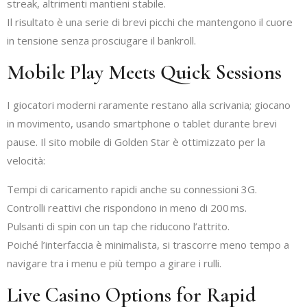
streak, altrimenti mantieni stabile.
Il risultato è una serie di brevi picchi che mantengono il cuore
in tensione senza prosciugare il bankroll.
Mobile Play Meets Quick Sessions
I giocatori moderni raramente restano alla scrivania; giocano
in movimento, usando smartphone o tablet durante brevi
pause. Il sito mobile di Golden Star è ottimizzato per la
velocità:
Tempi di caricamento rapidi anche su connessioni 3G.
Controlli reattivi che rispondono in meno di 200 ms.
Pulsanti di spin con un tap che riducono l’attrito.
Poiché l’interfaccia è minimalista, si trascorre meno tempo a
navigare tra i menu e più tempo a girare i rulli.
Live Casino Options for Rapid