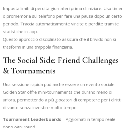
Imposta limiti di perdita giornalieri prima di iniziare.
Usa timer
o promemoria sul telefono per fare una pausa dopo un certo
periodo.
Traccia automaticamente vincite e perdite tramite
statistiche in-app.
Questo approccio disciplinato assicura che il brivido non si
trasformi in una trappola finanziaria.
The Social Side: Friend Challenges
& Tournaments
Una sessione rapida può anche essere un evento sociale.
Golden Star offre mini‑tournaments che durano meno di
un’ora, permettendo a più giocatori di competere per i diritti
di vanto senza investire molto tempo:
Tournament Leaderboards
– Aggiornati in tempo reale
dopo ogni round.