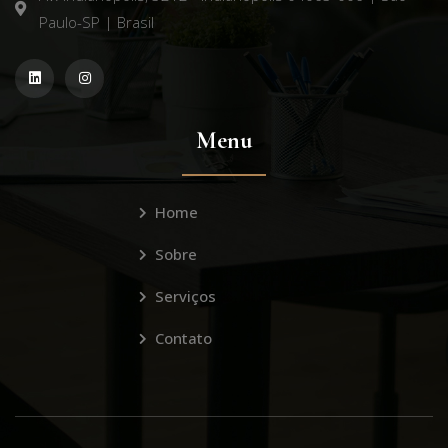
Paulo-SP | Brasil
Menu
Home
Sobre
Serviços
Contato