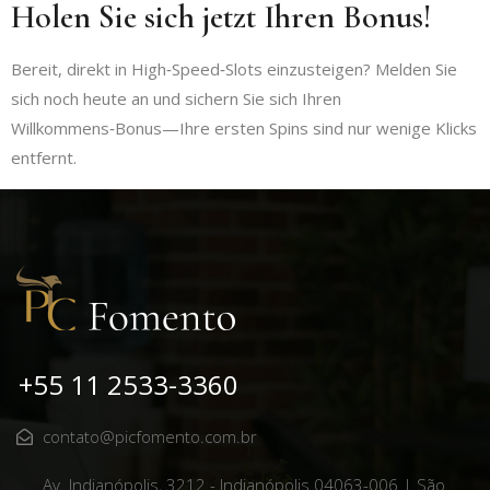
Holen Sie sich jetzt Ihren Bonus!
Bereit, direkt in High‑Speed‑Slots einzusteigen? Melden Sie
sich noch heute an und sichern Sie sich Ihren
Willkommens‑Bonus—Ihre ersten Spins sind nur wenige Klicks
entfernt.
+55 11 2533-3360
contato@picfomento.com.br
Av. Indianópolis, 3212 - Indianópolis 04063-006 | São