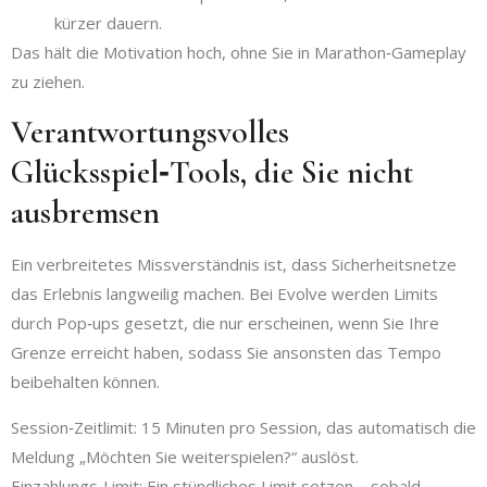
kürzer dauern.
Das hält die Motivation hoch, ohne Sie in Marathon‑Gameplay
zu ziehen.
Verantwortungsvolles
Glücksspiel‑Tools, die Sie nicht
ausbremsen
Ein verbreitetes Missverständnis ist, dass Sicherheitsnetze
das Erlebnis langweilig machen. Bei Evolve werden Limits
durch Pop‑ups gesetzt, die nur erscheinen, wenn Sie Ihre
Grenze erreicht haben, sodass Sie ansonsten das Tempo
beibehalten können.
Session‑Zeitlimit: 15 Minuten pro Session, das automatisch die
Meldung „Möchten Sie weiterspielen?“ auslöst.
Einzahlungs‑Limit: Ein stündliches Limit setzen—sobald