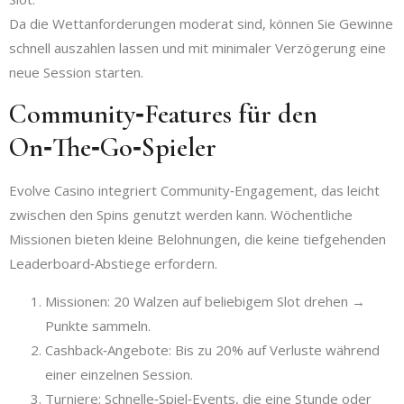
Da die Wettanforderungen moderat sind, können Sie Gewinne
schnell auszahlen lassen und mit minimaler Verzögerung eine
neue Session starten.
Community‑Features für den
On‑The‑Go‑Spieler
Evolve Casino integriert Community‑Engagement, das leicht
zwischen den Spins genutzt werden kann. Wöchentliche
Missionen bieten kleine Belohnungen, die keine tiefgehenden
Leaderboard‑Abstiege erfordern.
Missionen: 20 Walzen auf beliebigem Slot drehen →
Punkte sammeln.
Cashback‑Angebote: Bis zu 20% auf Verluste während
einer einzelnen Session.
Turniere: Schnelle‑Spiel‑Events, die eine Stunde oder