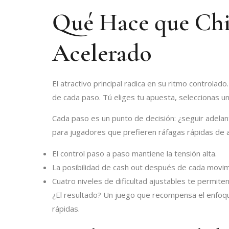
Qué Hace que Chi
Acelerado
El atractivo principal radica en su ritmo controlad
de cada paso. Tú eliges tu apuesta, seleccionas un n
Cada paso es un punto de decisión: ¿seguir adelan
para jugadores que prefieren ráfagas rápidas de a
El control paso a paso mantiene la tensión alta.
La posibilidad de cash out después de cada movim
Cuatro niveles de dificultad ajustables te permiten
¿El resultado? Un juego que recompensa el enfoque
rápidas.