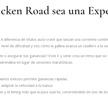
cken Road sea una Expe
o. A diferencia de títulos auto‑crash que lanzan una corriente cont
ivel de dificultad y ves cómo la gallina avanza un casillero a la ve
te o asegurar tus ganancias? Este ir y venir crea un ritmo que s
drenalina en lugar de sesiones maratónicas.
iento exitoso permite ganancias rápidas.
 adaptar la velocidad a tu banca.
 y el timing más que la pura suerte, convirtiéndolo en uno de los