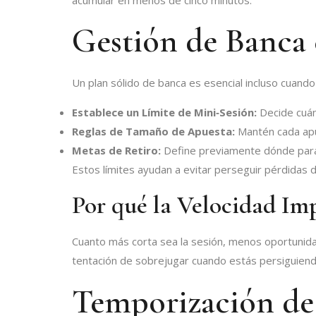
acumular en menos de cinco minutos.
Gestión de Banca 
Un plan sólido de banca es esencial incluso cuando
Establece un Límite de Mini‑Sesión:
Decide cuán
Reglas de Tamaño de Apuesta:
Mantén cada apu
Metas de Retiro:
Define previamente dónde par
Estos límites ayudan a evitar perseguir pérdidas 
Por qué la Velocidad Im
Cuanto más corta sea la sesión, menos oportunidad
tentación de sobrejugar cuando estás persiguiend
Temporización de 