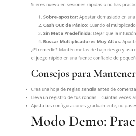
Si eres nuevo en sesiones rápidas o no has practic
Sobre‑apostar:
Apostar demasiado en una 
Cash Out de Pánico:
Cuando el multiplicad
Sin Meta Predefinida:
Dejar que la intuició
Buscar Multiplicadores Muy Altos:
Apunta
¿El remedio? Mantén metas de bajo riesgo y usa m
el juego rápido en una fuente confiable de pequeñ
Consejos para Mantene
Crea una hoja de reglas sencilla antes de comenza
Lleva un registro de tus rondas—cuántas veces al
Ajusta tus configuraciones gradualmente; no pases
Modo Demo: Practi