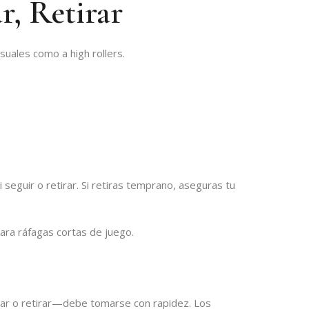
r, Retirar
ales como a high rollers.
eguir o retirar. Si retiras temprano, aseguras tu
ara ráfagas cortas de juego.
zar o retirar—debe tomarse con rapidez. Los