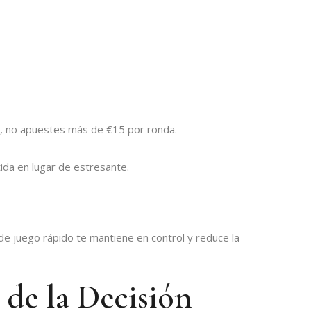
, no apuestes más de €15 por ronda.
ida en lugar de estresante.
de juego rápido te mantiene en control y reduce la
 de la Decisión