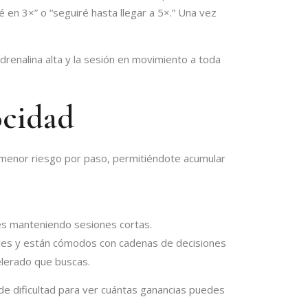
en 3×” o “seguiré hasta llegar a 5×.” Una vez
renalina alta y la sesión en movimiento a toda
ocidad
o menor riesgo por paso, permitiéndote acumular
s manteniendo sesiones cortas.
es y están cómodos con cadenas de decisiones
elerado que buscas.
 de dificultad para ver cuántas ganancias puedes