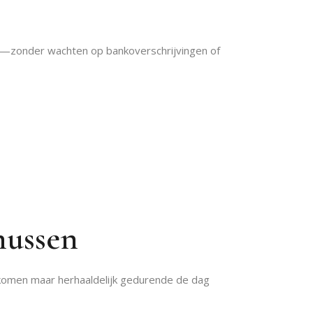
len—zonder wachten op bankoverschrijvingen of
nussen
 komen maar herhaaldelijk gedurende de dag