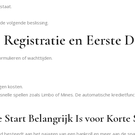
 staat.
de volgende beslissing.
 Registratie en Eerste D
rmulieren of wachttijden.
gen kosten.
 snelle spellen zoals Limbo of Mines. De automatische kredietfunct
tart Belangrijk Is voor Korte S
jd besteedt aan het najagen van een bankroll en meer aan de span