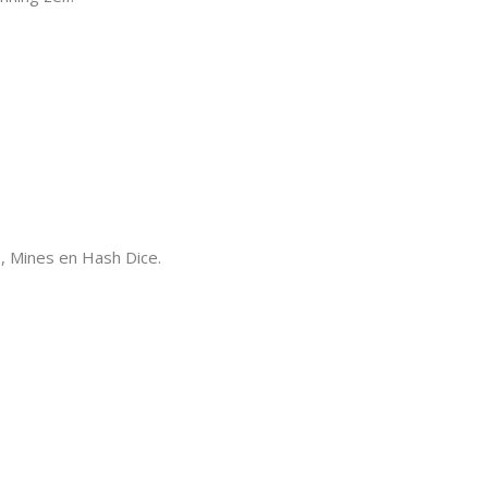
o, Mines en Hash Dice.