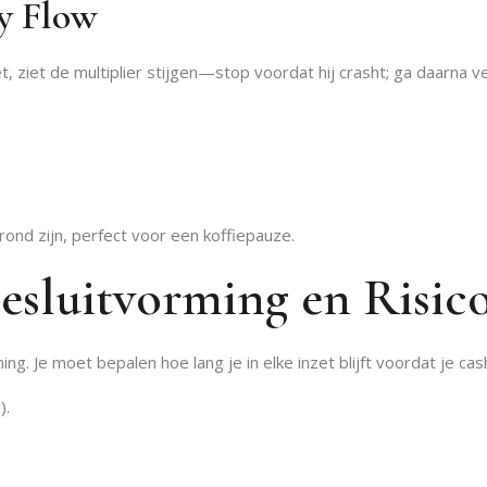
y Flow
nzet, ziet de multiplier stijgen—stop voordat hij crasht; ga daarna
rond zijn, perfect voor een koffiepauze.
esluitvorming en Risic
ing. Je moet bepalen hoe lang je in elke inzet blijft voordat je cas
).