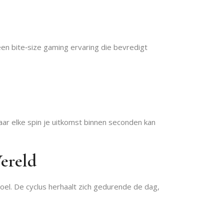
een bite‑size gaming ervaring die bevredigt
ar elke spin je uitkomst binnen seconden kan
ereld
oel. De cyclus herhaalt zich gedurende de dag,