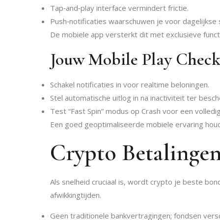
Tap‑and‑play interface vermindert frictie.
Push‑notificaties waarschuwen je voor dagelijkse
De mobiele app versterkt dit met exclusieve func
Jouw Mobile Play Checkl
Schakel notificaties in voor realtime beloningen.
Stel automatische uitlog in na inactiviteit ter besc
Test “Fast Spin” modus op Crash voor een volledig
Een goed geoptimaliseerde mobiele ervaring houdt
Crypto Betalinge
Als snelheid cruciaal is, wordt crypto je beste b
afwikkingtijden.
Geen traditionele bankvertragingen; fondsen versc