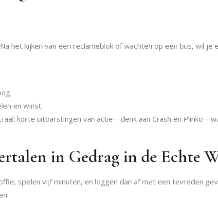
Na het kijken van een reclameblok of wachten op een bus, wil je 
oog.
len en winst.
traal: korte uitbarstingen van actie—denk aan Crash en Plinko—wa
ertalen in Gedrag in de Echte W
offie, spelen vijf minuten, en loggen dan af met een tevreden gev
en.