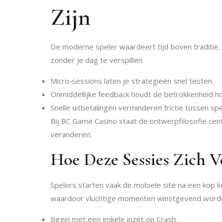
Zijn
De moderne speler waardeert tijd boven traditie. 
zonder je dag te verspillen.
Micro‑sessions laten je strategieën snel testen.
Onmiddellijke feedback houdt de betrokkenheid h
Snelle uitbetalingen verminderen frictie tussen spe
Bij BC Game Casino staat de ontwerpfilosofie cen
veranderen.
Hoe Deze Sessies Zich V
Spelers starten vaak de mobiele site na een kop k
waardoor vluchtige momenten winstgevend word
Begin met een enkele inzet op Crash.