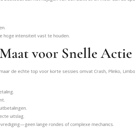
en.
de hoge intensiteit vast te houden.
Maat voor Snelle Actie
 maar de echte top voor korte sessies omvat Crash, Plinko, Limb
taling.
mt.
itbetalingen.
te uitslag.
bevrediging—geen lange rondes of complexe mechanics.